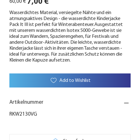
7,00 €
60,00 €
Preis
Wasserdichtes Material, versiegelte Nähte und ein
atmungsaktives Design - die wasserdichte Kinderjacke
Pack It III ist perfekt für Winterabenteuer.Ausgestattet
mit unserem wasserdichten Isotex 5000-Gewebe ist sie
ideal zum Wandern, Spazierengehen, für Festivals und
andere Outdoor-Aktivitäten. Die leichte, wasserdichte
Kinderjacke lässt sich in ihrer eigenen Tasche verstauen -
ideal für unterwegs. Für zusätzlichen Schutz können die
Kleinen die Kapuze aufsetzen.
Add to Wishlist
Artikelnummer
RKW2130VG