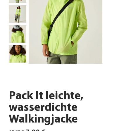
Pack It leichte,
wasserdichte
Walkingjacke
Ursprünglicher
Angebotspreis