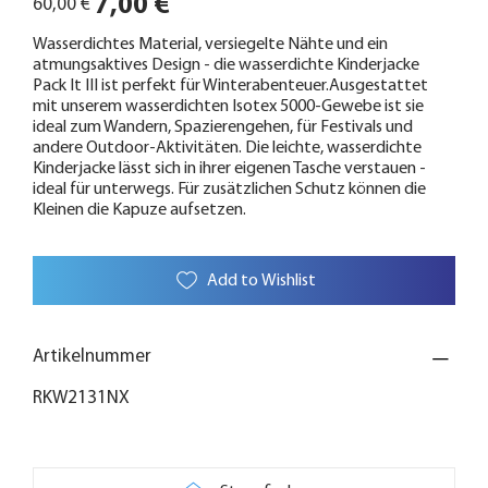
7,00 €
60,00 €
Preis
Wasserdichtes Material, versiegelte Nähte und ein
atmungsaktives Design - die wasserdichte Kinderjacke
Pack It III ist perfekt für Winterabenteuer.Ausgestattet
mit unserem wasserdichten Isotex 5000-Gewebe ist sie
ideal zum Wandern, Spazierengehen, für Festivals und
andere Outdoor-Aktivitäten. Die leichte, wasserdichte
Kinderjacke lässt sich in ihrer eigenen Tasche verstauen -
ideal für unterwegs. Für zusätzlichen Schutz können die
Kleinen die Kapuze aufsetzen.
Add to Wishlist
Artikelnummer
RKW2131NX