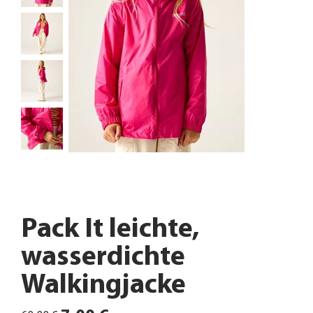
Pack It leichte,
wasserdichte
Walkingjacke
Ursprünglicher
Angebotspreis