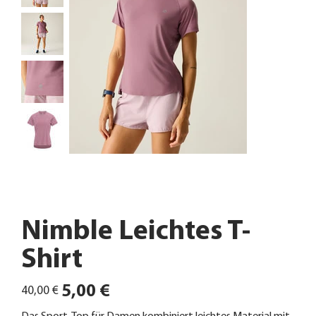
Nimble Leichtes T-
Shirt
Ursprünglicher
Angebotspreis
5,00 €
40,00 €
Preis