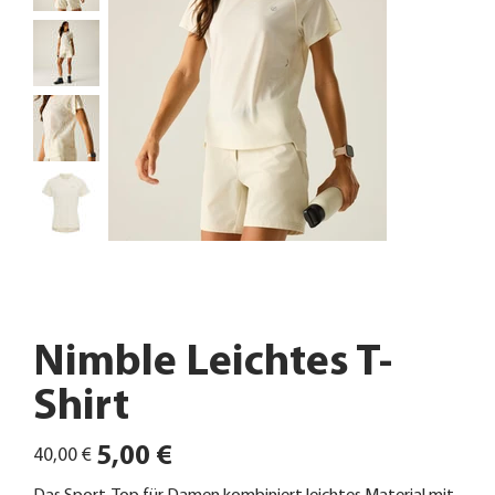
Nimble Leichtes T-
Shirt
Ursprünglicher
Angebotspreis
5,00 €
40,00 €
Preis