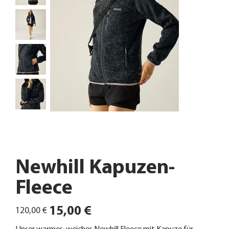
Newhill Kapuzen-
Fleece
Ursprünglicher
Angebotspreis
15,00 €
120,00 €
Preis