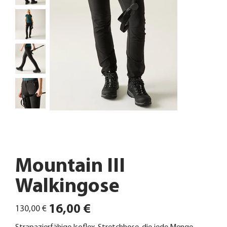
Mountain III
Walkingose
Ursprünglicher
Angebotspreis
16,00 €
130,00 €
Preis