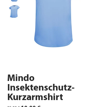
Mindo
Insektenschutz-
Kurzarmshirt
Ursprünglicher
Angebotspreis