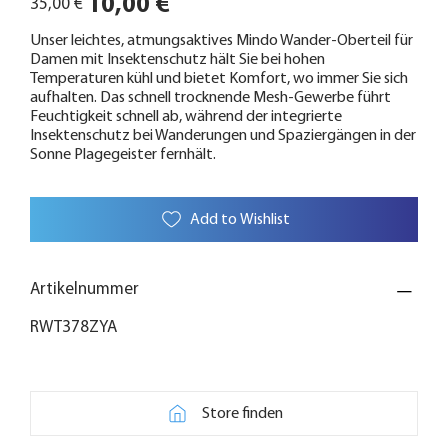
10,00 €
35,00 €
Preis
Unser leichtes, atmungsaktives Mindo Wander-Oberteil für
Damen mit Insektenschutz hält Sie bei hohen
Temperaturen kühl und bietet Komfort, wo immer Sie sich
aufhalten. Das schnell trocknende Mesh-Gewerbe führt
Feuchtigkeit schnell ab, während der integrierte
Insektenschutz bei Wanderungen und Spaziergängen in der
Sonne Plagegeister fernhält.
Add to Wishlist
Artikelnummer
RWT378ZYA
Store finden