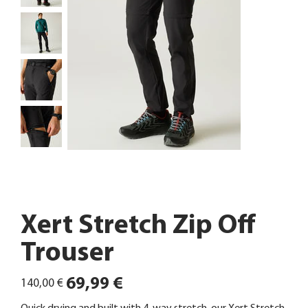
Xert Stretch Zip Off
Trouser
Ursprünglicher
Angebotspreis
69,99 €
140,00 €
Preis