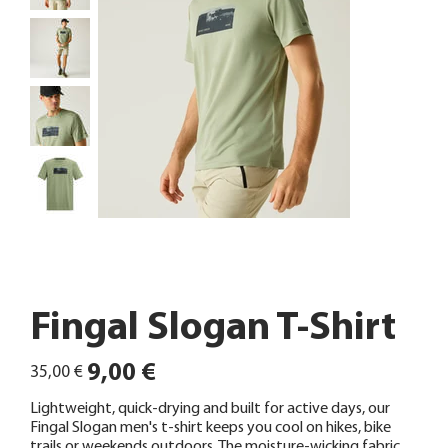
Fingal Slogan T-Shirt
Ursprünglicher
Angebotspreis
9,00 €
35,00 €
Preis
Lightweight, quick-drying and built for active days, our
Fingal Slogan men's t-shirt keeps you cool on hikes, bike
trails or weekends outdoors. The moisture-wicking fabric