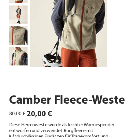
Camber Fleece-Weste
Ursprünglicher
Angebotspreis
20,00 €
80,00 €
Preis
Diese Herrenweste wurde als leichter Wärmespender
entworfen und verwendet Borgfleece mit
luftdurchlässigen Einsätzen für Tragekomfort und