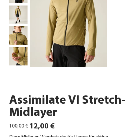
Assimilate VI Stretch-
Midlayer
Ursprünglicher
Angebotspreis
12,00 €
100,00 €
Preis