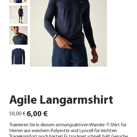
Agile Langarmshirt
Ursprünglicher
Angebotspreis
6,00 €
50,00 €
Preis
Trainieren Sie in diesem atmungsaktiven Wander-T-Shirt für
Herren aus weichem Polyester und Lyocell für leichten
Tragekomfort noch härter! Es trocknet schnell, hält Gerüche