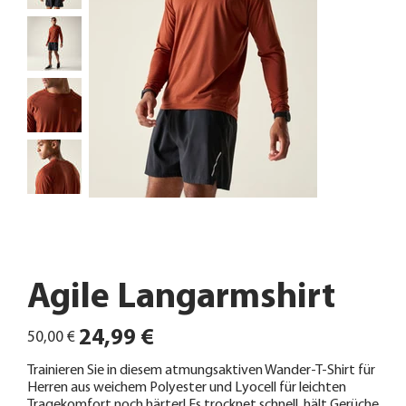
Agile Langarmshirt
Ursprünglicher
Angebotspreis
24,99 €
50,00 €
Preis
Trainieren Sie in diesem atmungsaktiven Wander-T-Shirt für
Herren aus weichem Polyester und Lyocell für leichten
Tragekomfort noch härter! Es trocknet schnell, hält Gerüche