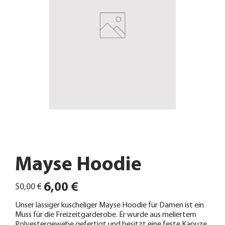
Mayse Hoodie
Ursprünglicher
Angebotspreis
6,00 €
50,00 €
Preis
Unser lässiger kuscheliger Mayse Hoodie für Damen ist ein
Muss für die Freizeitgarderobe. Er wurde aus meliertem
Polyestergewebe gefertigt und besitzt eine feste Kapuze