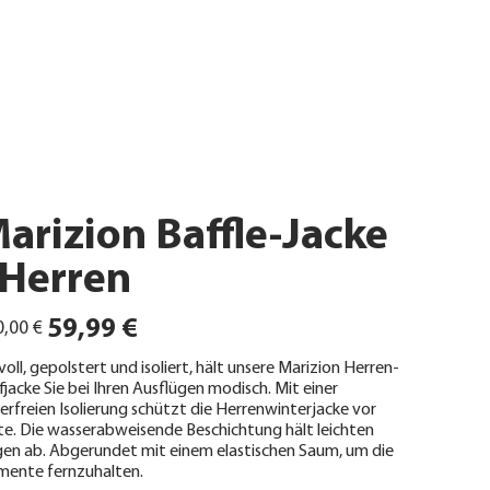
arizion Baffle-Jacke
 Herren
ünglicher
Angebotspreis
59,99 €
,00 €
lvoll, gepolstert und isoliert, hält unsere Marizion Herren-
fjacke Sie bei Ihren Ausflügen modisch. Mit einer
erfreien Isolierung schützt die Herrenwinterjacke vor
te. Die wasserabweisende Beschichtung hält leichten
en ab. Abgerundet mit einem elastischen Saum, um die
mente fernzuhalten.