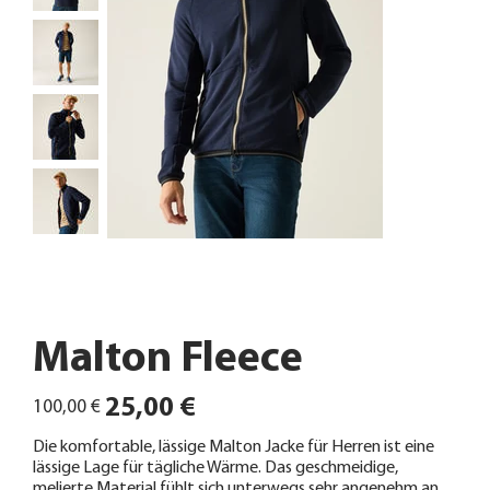
Malton Fleece
Ursprünglicher
Angebotspreis
25,00 €
100,00 €
Preis
Die komfortable, lässige Malton Jacke für Herren ist eine
lässige Lage für tägliche Wärme. Das geschmeidige,
melierte Material fühlt sich unterwegs sehr angenehm an