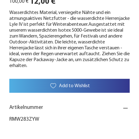
12,00 €
100,00 €
Preis
Wasserdichtes Material, versiegelte Nähte und ein
atmungsaktives Netzfutter - die wasserdichte Herrenjacke
Lyle IV ist perfekt für Winterabenteuer.Ausgestattet mit
unserem wasserdichten Isotex 5000-Gewebe ist sie ideal
zum Wandern, Spazierengehen, für Festivals und andere
Outdoor-Aktivitäten. Die leichte, wasserdichte
Herrenjacke lässt sich in ihrer eigenen Tasche verstauen -
ideal, wenn der Regen unerwartet auftaucht. Ziehen Sie die
Kapuze der Packaway-Jacke an, um zusätzlichen Schutz zu
erhalten.
Add to Wishlist
Artikelnummer
RMW283ZYW