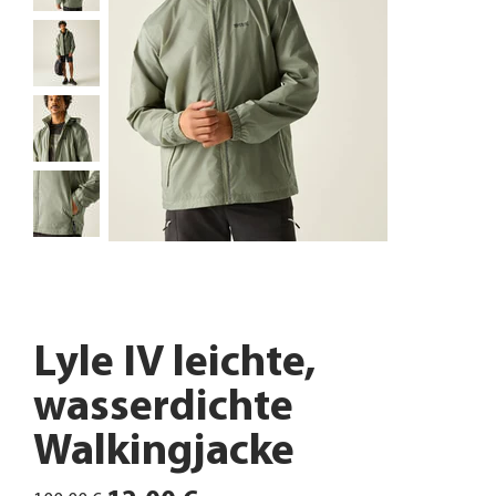
Lyle IV leichte,
wasserdichte
Walkingjacke
Ursprünglicher
Angebotspreis