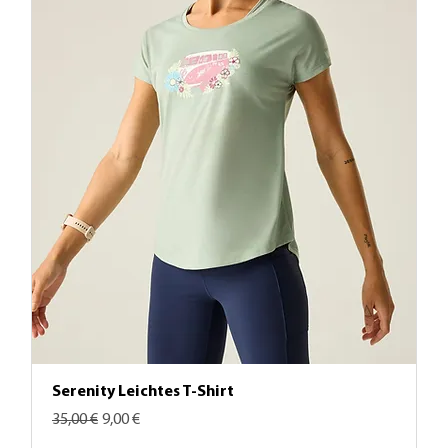
Serenity Leichtes T-Shirt
Standardpreis
Sale-Preis
35,00 €
9,00 €