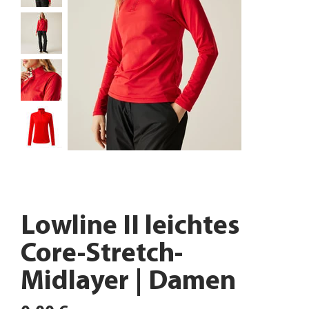
Lowline II leichtes
Core-Stretch-
Midlayer | Damen
Preis