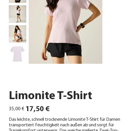
Limonite T-Shirt
Ursprünglicher
Angebotspreis
17,50 €
35,00 €
Preis
Das leichte, schnell trocknende Limonite T-Shirt für Damen
transportiert Feuchtigkeit nach außen ab und sorgt für
Tragekomfort unterwegs. Das weiche melierte Zwei-Ton-