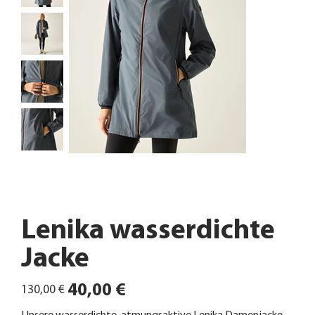
Lenika wasserdichte
Jacke
Ursprünglicher
Angebotspreis
40,00 €
130,00 €
Preis