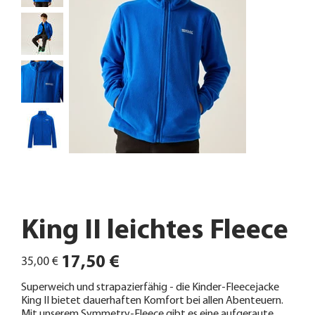
King II leichtes Fleece
Ursprünglicher
Angebotspreis
17,50 €
35,00 €
Preis
Superweich und strapazierfähig - die Kinder-Fleecejacke
King II bietet dauerhaften Komfort bei allen Abenteuern.
Mit unserem Symmetry-Fleece gibt es eine aufgeraute