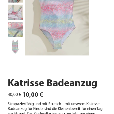
Katrisse Badeanzug
Ursprünglicher
Angebotspreis
10,00 €
40,00 €
Preis
Strapazierfähig und mit Stretch – mit unserem Katrisse
Badeanzug für Kinder sind die Kleinen bereit für einen Tag
am Strand. Der Kinder-Badeanzug besteht aus einem