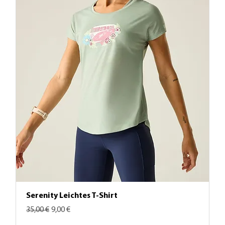
Serenity Leichtes T-Shirt
Standardpreis
Sale-Preis
35,00 €
9,00 €