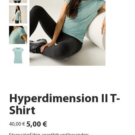
Hyperdimension II T-
Shirt
Ursprünglicher
Angebotspreis
5,00 €
40,00 €
Preis