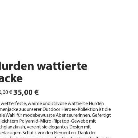
urden wattierte
acke
ünglicher
Angebotspreis
35,00 €
,00 €
 wetterfeste, warme und stilvolle wattierte Hurden
enjacke aus unserer Outdoor Heroes-Kollektion ist die
ale Wahl für modebewusste Abenteurerinnen. Gefertigt
 leichtem Polyamid-Micro-Ripstop-Gewebe mit
hglanzfinish, vereint sie elegantes Design mit
erlässigem Schutz vor den Elementen. Dank der