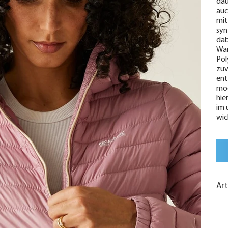
dau
auc
mit
syn
dab
Wan
Pol
zuv
ent
mod
hie
im 
wic
Ar