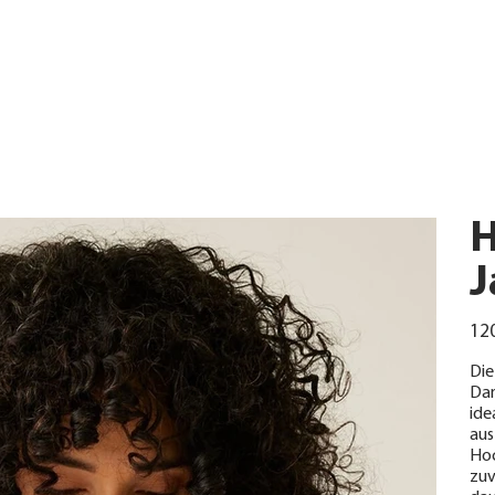
H
J
Urspr
120
Preis
Die
Dam
ide
aus
Hoc
zuv