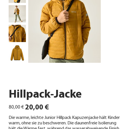
Hillpack-Jacke
Ursprünglicher
Angebotspreis
20,00 €
80,00 €
Preis
Die warme, leichte Junior Hillpack Kapuzenjacke hält Kinder
warm, ohne sie zu beschweren. Die daunenfreie Isolierung
hält die Wärme fest, während das wasserabweisende Finish