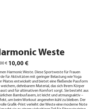
armonic Weste
ünglicher
Angebotspreis
10,00 €
00 €
en Harmonic Weste. Diese Sportweste für Frauen
de für Aktivitäten mit geringer Belastung wie Yoga
r Pilates entwickelt und bietet eine fließende Passform
 weichem, dehnbarem Material, das sich Ihrem Körper
asst und für ultimativen Komfort sorgt. Sie besteht aus
ürlichen Bambusfasern, ist leicht und atmungsaktiv –
fekt, um beim Workout angenehm kühl zu bleiben. Der
lvolle Grafik-Print verleiht der Weste eine moderne Note