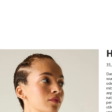
H
Urspr
35,
Preis
Dam
wur
ode
mit
anp
nat
per
sti