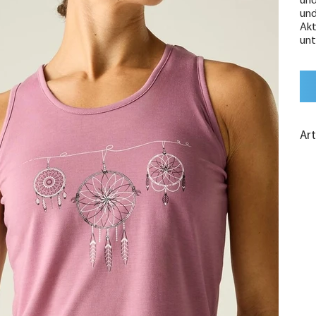
und
und
Akt
unt
Ar