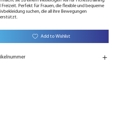
 macht sie zu einem vielseitigen Teil für Fitnesstraining
 Freizeit. Perfekt für Frauen, die flexible und bequeme
ivbekleidung suchen, die all ihre Bewegungen
erstützt.
Add to Wishlist
tikelnummer