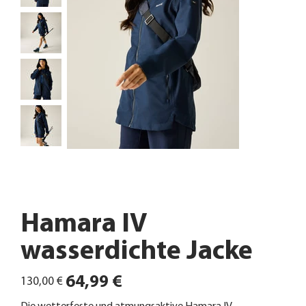
Hamara IV
wasserdichte Jacke
Ursprünglicher
Angebotspreis
64,99 €
130,00 €
Preis