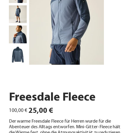
Freesdale Fleece
Ursprünglicher
Angebotspreis
25,00 €
100,00 €
Preis
Der warme Freesdale Fleece für Herren wurde für die
Abenteuer des Alltags entworfen. Mini-Gitter-Fleece hält
die Wärme fest, ohne die Atmungsaktivität zu reduzieren,