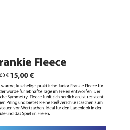
rankie Fleece
ünglicher
Angebotspreis
15,00 €
00 €
 warme, kuschelige, praktische Junior Frankie Fleece für
der wurde für lebhafte Tage im Freien entworfen. Der
che Symmetry-Fleece fühlt sich herrlich an, ist resistent
en Pilling und bietet kleine Reißverschlusstaschen zum
stauen von Wertsachen. Ideal für den Lagenlook in der
ule und das Spiel im Freien.