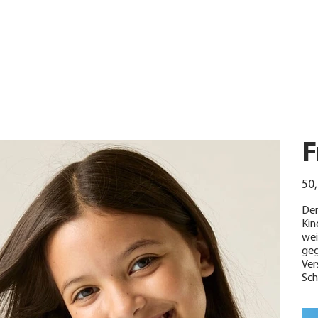
F
Urspr
50,
Preis
Der
Kin
wei
geg
Ver
Sch