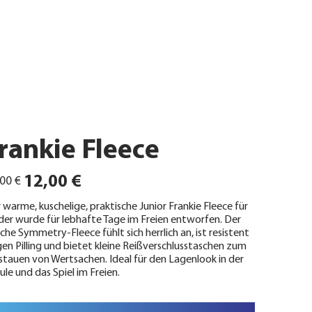
rankie Fleece
ünglicher
Angebotspreis
12,00 €
00 €
 warme, kuschelige, praktische Junior Frankie Fleece für
der wurde für lebhafte Tage im Freien entworfen. Der
che Symmetry-Fleece fühlt sich herrlich an, ist resistent
en Pilling und bietet kleine Reißverschlusstaschen zum
stauen von Wertsachen. Ideal für den Lagenlook in der
ule und das Spiel im Freien.