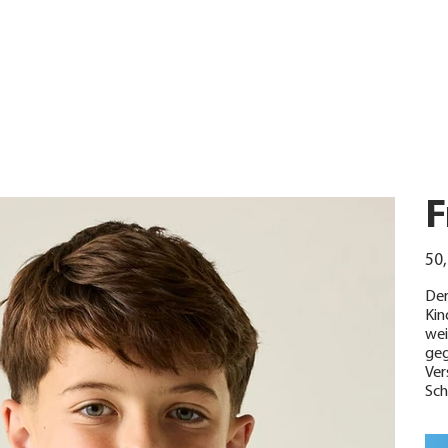
F
Urspr
50,
Preis
Der
Kin
wei
geg
Ver
Sch