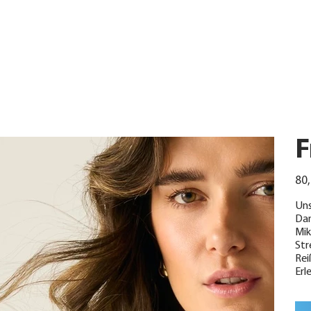
F
Urspr
80,
Preis
Uns
Dam
Mik
Str
Rei
Erl