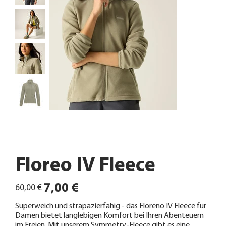
Floreo IV Fleece
Ursprünglicher
Angebotspreis
7,00 €
60,00 €
Preis
Superweich und strapazierfähig - das Floreno IV Fleece für
Damen bietet langlebigen Komfort bei Ihren Abenteuern
im Freien. Mit unserem Symmetry-Fleece gibt es eine