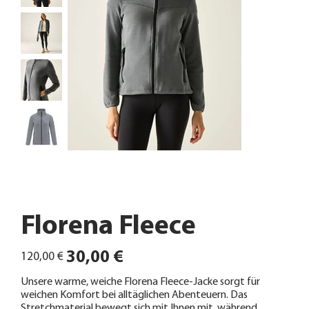
Florena Fleece
Ursprünglicher
Angebotspreis
30,00 €
120,00 €
Preis
Unsere warme, weiche Florena Fleece-Jacke sorgt für
weichen Komfort bei alltäglichen Abenteuern. Das
Stretchmaterial bewegt sich mit Ihnen mit, während