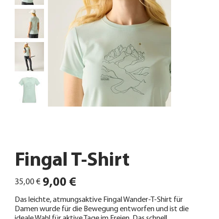
Fingal T-Shirt
Ursprünglicher
Angebotspreis
9,00 €
35,00 €
Preis
Das leichte, atmungsaktive Fingal Wander-T-Shirt für
Damen wurde für die Bewegung entworfen und ist die
ideale Wahl für aktive Tage im Freien. Das schnell