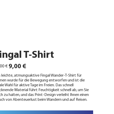
ingal T-Shirt
ünglicher
Angebotspreis
9,00 €
00 €
 leichte, atmungsaktive Fingal Wander-T-Shirt für
en wurde für die Bewegung entworfen und ist die
ale Wahl für aktive Tage im Freien. Das schnell
cknende Material führt Feuchtigkeit schnell ab, um Sie
sch zu halten, und das Print-Design verleiht Ihnen einen
ch von Abenteuerlust beim Wandern und auf Reisen.