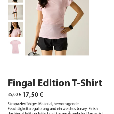
Fingal Edition T-Shirt
Ursprünglicher
Angebotspreis
17,50 €
35,00 €
Preis
Strapazierfähiges Material, hervorragende
Feuchtigkeitsregulierung und ein weiches Jersey-Finish -
das Fingal Edition T-Shirt mit kurzen Ärmeln für Damen ist