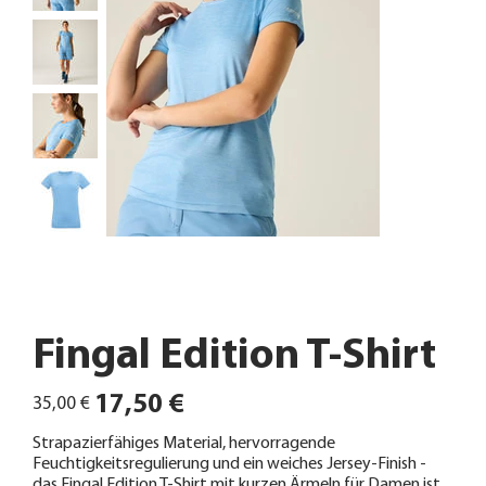
Fingal Edition T-Shirt
Ursprünglicher
Angebotspreis
17,50 €
35,00 €
Preis
Strapazierfähiges Material, hervorragende
Feuchtigkeitsregulierung und ein weiches Jersey-Finish -
das Fingal Edition T-Shirt mit kurzen Ärmeln für Damen ist