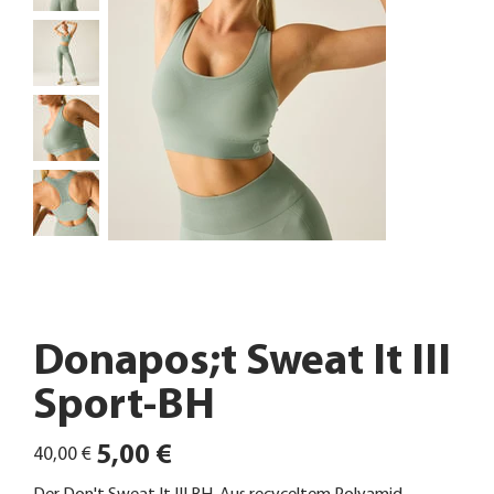
Donapos;t Sweat It III
Sport-BH
Ursprünglicher
Angebotspreis
5,00 €
40,00 €
Preis