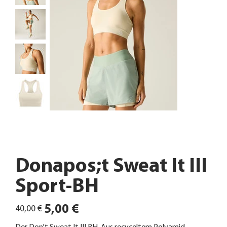
Donapos;t Sweat It III
Sport-BH
Ursprünglicher
Angebotspreis
5,00 €
40,00 €
Preis