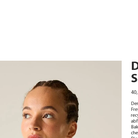
D
S
Urspr
40,
Preis
Der
Fre
rec
abf
Bak
che