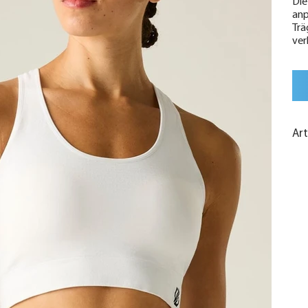
Die
anp
Trä
ver
Ar