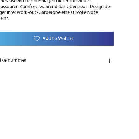
 herausnehmbaren Einlagen bieten individuell
assbaren Komfort, während das Überkreuz-Design der
ger Ihrer Work-out-Garderobe eine stilvolle Note
leiht.
Add to Wishlist
tikelnummer