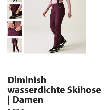
Diminish
wasserdichte Skihose
| Damen
Preis