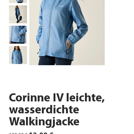
Corinne IV leichte,
wasserdichte
Walkingjacke
Ursprünglicher
Angebotspreis