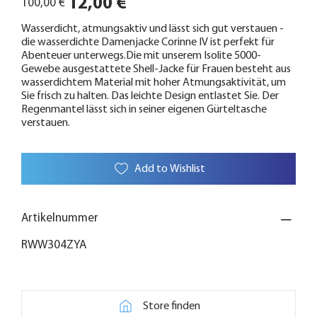
12,00 €
100,00 €
Preis
Wasserdicht, atmungsaktiv und lässt sich gut verstauen -
die wasserdichte Damenjacke Corinne IV ist perfekt für
Abenteuer unterwegs.Die mit unserem Isolite 5000-
Gewebe ausgestattete Shell-Jacke für Frauen besteht aus
wasserdichtem Material mit hoher Atmungsaktivität, um
Sie frisch zu halten. Das leichte Design entlastet Sie. Der
Regenmantel lässt sich in seiner eigenen Gürteltasche
verstauen.
Add to Wishlist
Artikelnummer
RWW304ZYA
Store finden