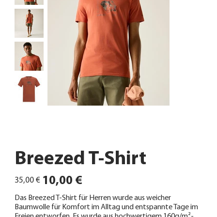
Breezed T-Shirt
Ursprünglicher
Angebotspreis
10,00 €
35,00 €
Preis
Das Breezed T-Shirt für Herren wurde aus weicher
Baumwolle für Komfort im Alltag und entspannte Tage im
Freien entworfen. Es wurde aus hochwertigem 160g/m²-