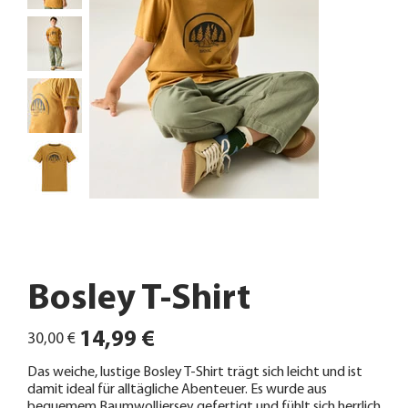
Bosley T-Shirt
Ursprünglicher
Angebotspreis
14,99 €
30,00 €
Preis
Das weiche, lustige Bosley T-Shirt trägt sich leicht und ist
damit ideal für alltägliche Abenteuer. Es wurde aus
bequemem Baumwolljersey gefertigt und fühlt sich herrlich