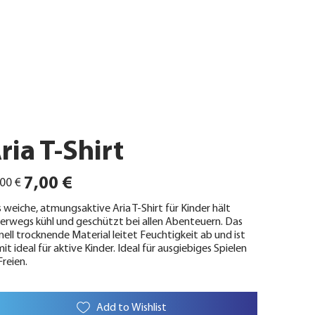
ria T-Shirt
ünglicher
Angebotspreis
7,00 €
00 €
 weiche, atmungsaktive Aria T-Shirt für Kinder hält
erwegs kühl und geschützt bei allen Abenteuern. Das
nell trocknende Material leitet Feuchtigkeit ab und ist
it ideal für aktive Kinder. Ideal für ausgiebiges Spielen
Freien.
Add to Wishlist