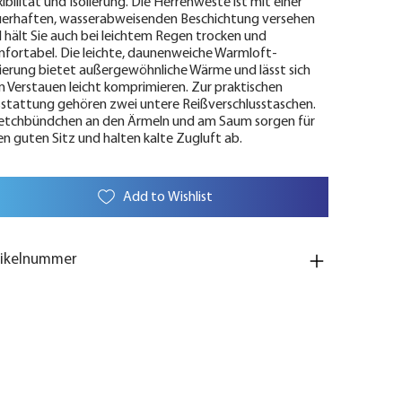
xibilität und Isolierung. Die Herrenweste ist mit einer
erhaften, wasserabweisenden Beschichtung versehen
 hält Sie auch bei leichtem Regen trocken und
fortabel. Die leichte, daunenweiche Warmloft-
lierung bietet außergewöhnliche Wärme und lässt sich
 Verstauen leicht komprimieren. Zur praktischen
stattung gehören zwei untere Reißverschlusstaschen.
etchbündchen an den Ärmeln und am Saum sorgen für
en guten Sitz und halten kalte Zugluft ab.
Add to Wishlist
tikelnummer