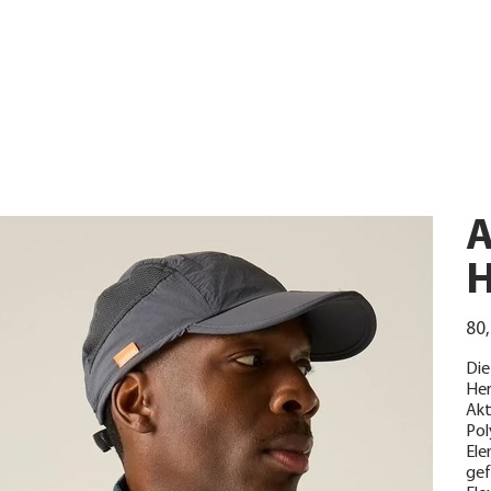
A
H
Urspr
80,
Preis
Die
Her
Akt
Pol
Ele
gef