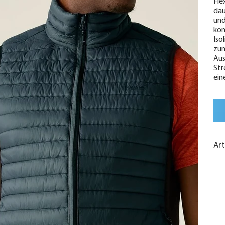
Fle
dau
und
kom
Iso
zum
Aus
Str
ein
Ar