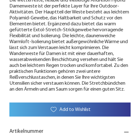
Die wetterfeste, flexible und vielseitige Andreson Hybrid
Damenweste ist der perfekte Layer für Ihre Outdoor-
Aktivitäten. Der Hauptteil der Weste besteht aus leichtem
Polyamid-Gewebe, das Haltbarkeit und Schutz vor den
Elementen bietet. Ergänzend dazu bietet das warm
gefütterte Extol-Stretch-Strickgewebe hervorragende
Flexibilität und Isolierung. Die leichte, daunenweiche
Warmloft-Isolierung bietet außergewöhnliche Wärme und
lässt sich zum Verstauen leicht komprimieren. Die
Wanderweste für Damen ist mit einer dauerhaften,
wasserabweisenden Beschichtung versehen und hält Sie
auch bei leichtem Regen trocken und komfortabel. Zu den
praktischen Funktionen gehören zwei untere
Reißverschlusstaschen, in denen Sie Ihre wichtigsten
Utensilien sicher verstauen können. Die Stretchbündchen
an den Ärmeln und am Saum sorgen für einen guten Sitz.
Add to Wishlist
Artikelnummer