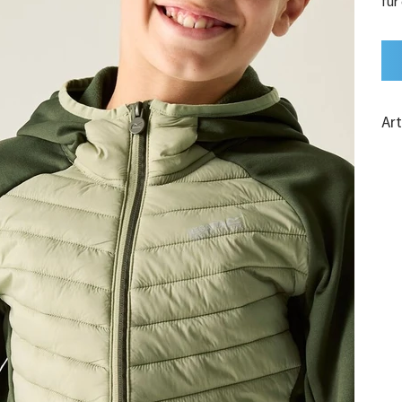
für
Ar