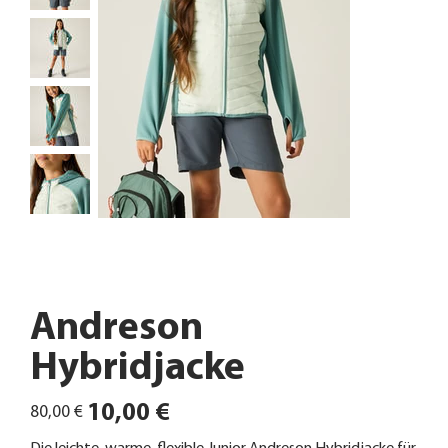
Andreson
Hybridjacke
Ursprünglicher
Angebotspreis
10,00 €
80,00 €
Preis