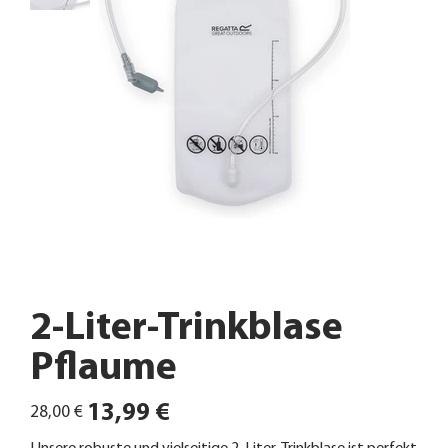
2-Liter-Trinkblase
Pflaume
Ursprünglicher
Angebotspreis
13,99 €
28,00 €
Preis